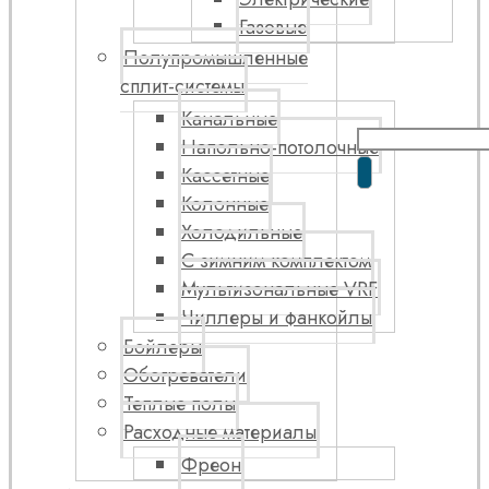
Газовые
Полупромышленные
сплит-системы
Канальные
Напольно-потолочные
Кассетные
Колонные
Холодильные
С зимним комплектом
Мультизональные VRF
Чиллеры и фанкойлы
Бойлеры
Обогреватели
Теплые полы
Расходные материалы
Фреон