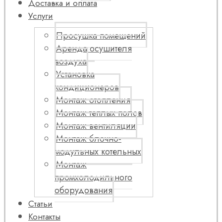
Доставка и оплата
Услуги
Просушка помещений
Аренда осушителя
воздуха
Установка
кондиционеров
Монтаж отопления
Монтаж теплых полов
Монтаж вентиляции
Монтаж блочно-
модульных котельных
Монтаж
промхолодильного
оборудования
Статьи
Контакты