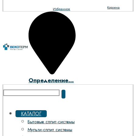
Корзина
Избранное
Определение...
КАТАЛОГ
Бытовые сплит-системы
Мульти-сплит системы