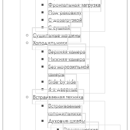
Фронтальная загрузка
Под раковину
С дозагрузкой
С сушкой
Сушильные машины
Холодильники
Верхняя камера
Нижняя камера
Без морозильной
камеры
Side by side
4-х дверные
Встраиваемая техника
Встраиваемые
холодильники
Духовые шкафы
Электрические