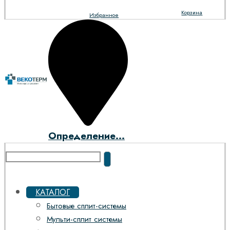
Корзина
Избранное
Определение...
КАТАЛОГ
Бытовые сплит-системы
Мульти-сплит системы