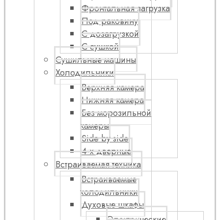
Фронтальная загрузка
Под раковину
С дозагрузкой
С сушкой
Сушильные машины
Холодильники
Верхняя камера
Нижняя камера
Без морозильной
камеры
Side by side
4-х дверные
Встраиваемая техника
Встраиваемые
холодильники
Духовые шкафы
Электрические