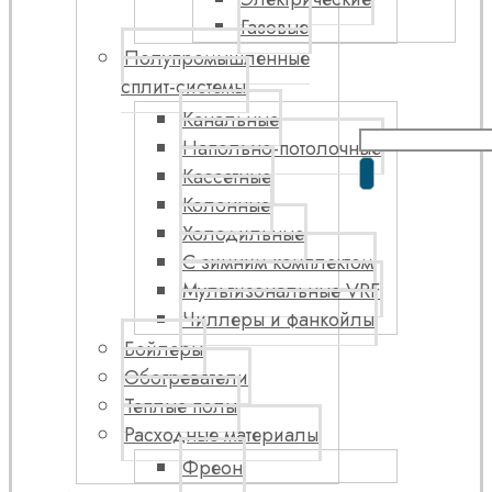
Газовые
Полупромышленные
сплит-системы
Канальные
Напольно-потолочные
Кассетные
Колонные
Холодильные
С зимним комплектом
Мультизональные VRF
Чиллеры и фанкойлы
Бойлеры
Обогреватели
Теплые полы
Расходные материалы
Фреон