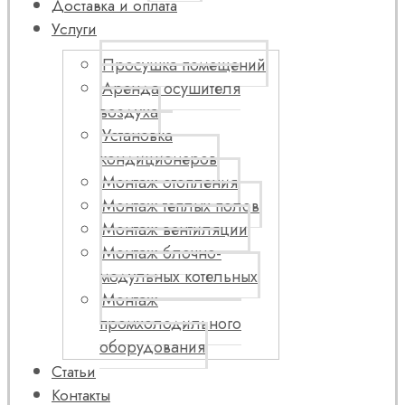
Доставка и оплата
Услуги
Просушка помещений
Аренда осушителя
воздуха
Установка
кондиционеров
Монтаж отопления
Монтаж теплых полов
Монтаж вентиляции
Монтаж блочно-
модульных котельных
Монтаж
промхолодильного
оборудования
Статьи
Контакты