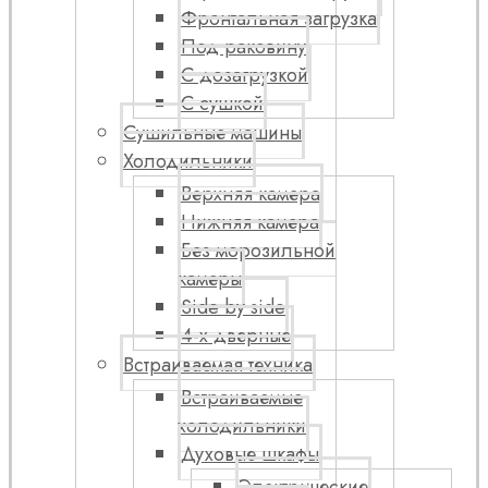
Фронтальная загрузка
Под раковину
С дозагрузкой
С сушкой
Сушильные машины
Холодильники
Верхняя камера
Нижняя камера
Без морозильной
камеры
Side by side
4-х дверные
Встраиваемая техника
Встраиваемые
холодильники
Духовые шкафы
Электрические