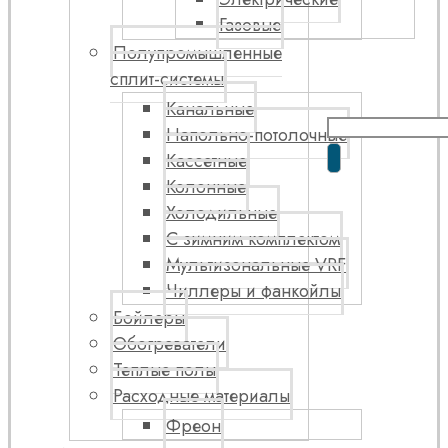
Газовые
Полупромышленные
сплит-системы
Канальные
Напольно-потолочные
Кассетные
Колонные
Холодильные
С зимним комплектом
Мультизональные VRF
Чиллеры и фанкойлы
Бойлеры
Обогреватели
Теплые полы
Расходные материалы
Фреон