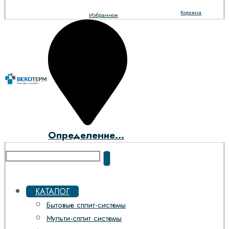
Корзина
Избранное
Определение...
КАТАЛОГ
Бытовые сплит-системы
Мульти-сплит системы