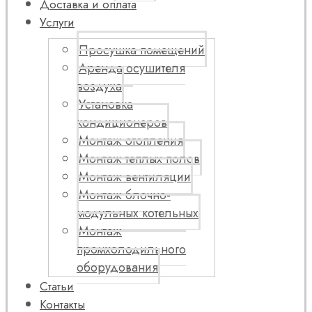
Доставка и оплата
Услуги
Просушка помещений
Аренда осушителя
воздуха
Установка
кондиционеров
Монтаж отопления
Монтаж теплых полов
Монтаж вентиляции
Монтаж блочно-
модульных котельных
Монтаж
промхолодильного
оборудования
Статьи
Контакты