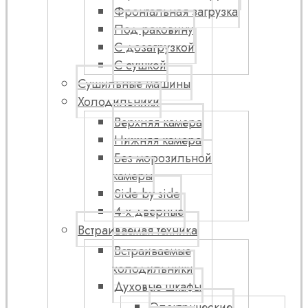
Фронтальная загрузка
Под раковину
С дозагрузкой
С сушкой
Сушильные машины
Холодильники
Верхняя камера
Нижняя камера
Без морозильной
камеры
Side by side
4-х дверные
Встраиваемая техника
Встраиваемые
холодильники
Духовые шкафы
Электрические