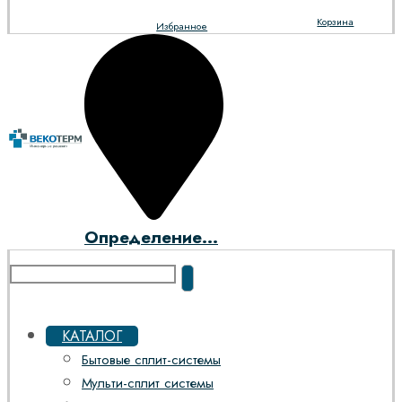
Корзина
Избранное
Определение...
КАТАЛОГ
Бытовые сплит-системы
Мульти-сплит системы