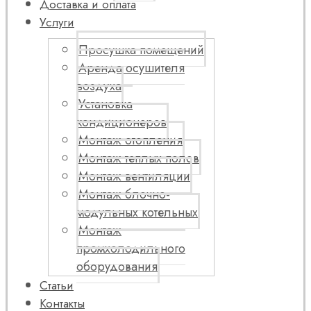
Доставка и оплата
Услуги
Просушка помещений
Аренда осушителя
воздуха
Установка
кондиционеров
Монтаж отопления
Монтаж теплых полов
Монтаж вентиляции
Монтаж блочно-
модульных котельных
Монтаж
промхолодильного
оборудования
Статьи
Контакты