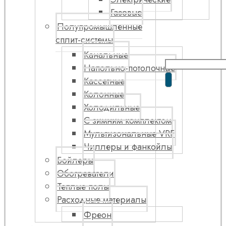
Газовые
Полупромышленные
сплит-системы
Канальные
Напольно-потолочные
Кассетные
Колонные
Холодильные
С зимним комплектом
Мультизональные VRF
Чиллеры и фанкойлы
Бойлеры
Обогреватели
Теплые полы
Расходные материалы
Фреон