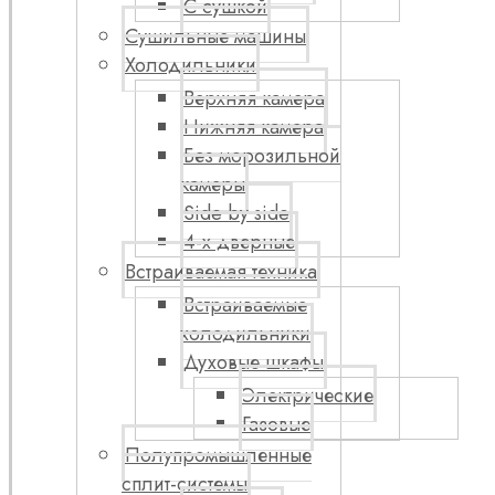
С сушкой
Сушильные машины
Холодильники
Верхняя камера
Нижняя камера
Без морозильной
камеры
Side by side
4-х дверные
Встраиваемая техника
Встраиваемые
холодильники
Духовые шкафы
Электрические
Газовые
Полупромышленные
сплит-системы