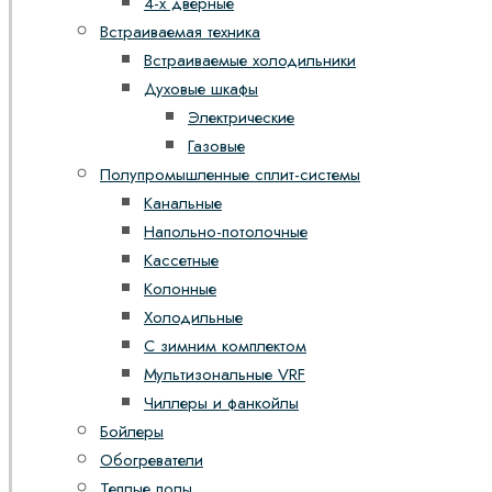
4-х дверные
Встраиваемая техника
Встраиваемые холодильники
Духовые шкафы
Электрические
Газовые
Полупромышленные сплит-системы
Канальные
Напольно-потолочные
Кассетные
Колонные
Холодильные
С зимним комплектом
Мультизональные VRF
Чиллеры и фанкойлы
Бойлеры
Обогреватели
Теплые полы