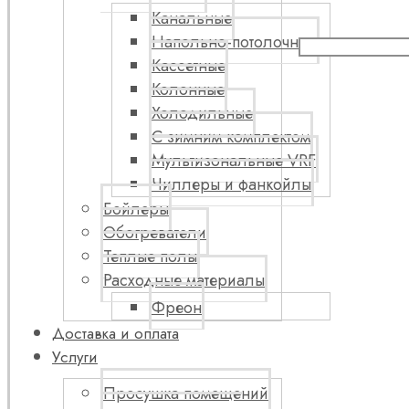
Канальные
Напольно-потолочные
Кассетные
Колонные
Холодильные
С зимним комплектом
Мультизональные VRF
Чиллеры и фанкойлы
Бойлеры
Обогреватели
Теплые полы
Расходные материалы
Фреон
Доставка и оплата
Услуги
Просушка помещений