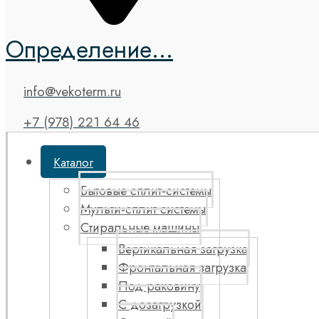
Определение...
info@vekoterm.ru
+7 (978) 221 64 46
Каталог
Бытовые сплит-системы
Мульти-сплит системы
Стиральные машины
Вертикальная загрузка
Фронтальная загрузка
Под раковину
С дозагрузкой