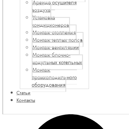
Аренда осушителя
воздуха
Установка
кондиционеров
Монтаж отопления
Монтаж теплых полов
Монтаж вентиляции
Монтаж блочно-
модульных котельных
Монтаж
промхолодильного
оборудования
Статьи
Контакты