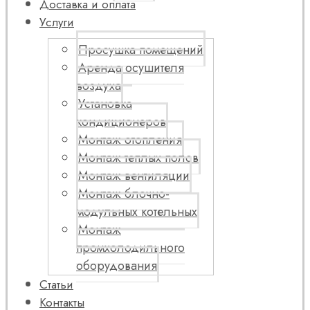
Доставка и оплата
Услуги
Просушка помещений
Аренда осушителя
воздуха
Установка
кондиционеров
Монтаж отопления
Монтаж теплых полов
Монтаж вентиляции
Монтаж блочно-
модульных котельных
Монтаж
промхолодильного
оборудования
Статьи
Контакты