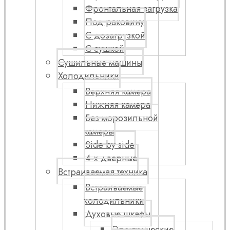
Фронтальная загрузка
Под раковину
С дозагрузкой
С сушкой
Сушильные машины
Холодильники
Верхняя камера
Нижняя камера
Без морозильной
камеры
Side by side
4-х дверные
Встраиваемая техника
Встраиваемые
холодильники
Духовые шкафы
Электрические