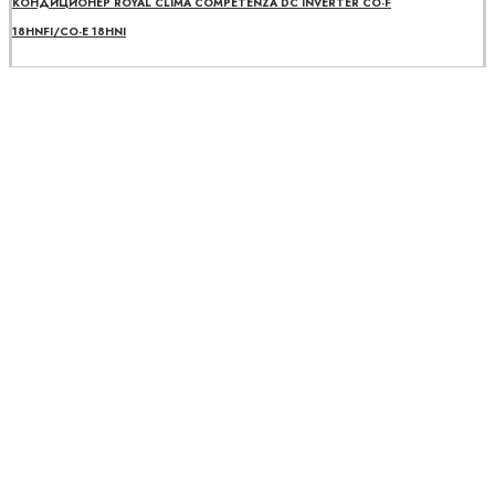
КОНДИЦИОНЕР ROYAL CLIMA COMPETENZA DC INVERTER CO-F
18HNFI/CO-E 18HNI