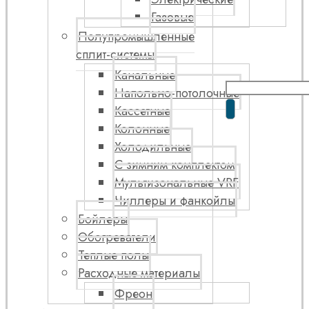
Газовые
Полупромышленные
сплит-системы
Канальные
Напольно-потолочные
Кассетные
Колонные
Холодильные
С зимним комплектом
Мультизональные VRF
Чиллеры и фанкойлы
Бойлеры
Обогреватели
Теплые полы
Расходные материалы
Фреон