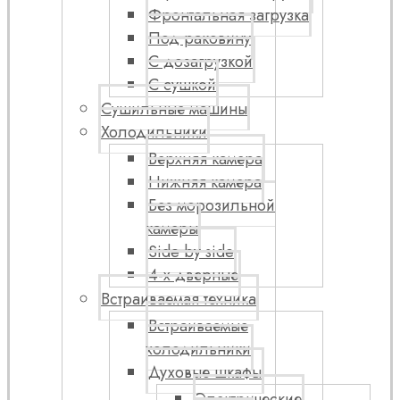
Фронтальная загрузка
Под раковину
С дозагрузкой
С сушкой
Сушильные машины
Холодильники
Верхняя камера
Нижняя камера
Без морозильной
камеры
Side by side
4-х дверные
Встраиваемая техника
Встраиваемые
холодильники
Духовые шкафы
Электрические