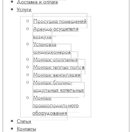
Доставка и оплата
Услуги
Просушка помещений
Аренда осушителя
воздуха
Установка
кондиционеров
Монтаж отопления
Монтаж теплых полов
Монтаж вентиляции
Монтаж блочно-
модульных котельных
Монтаж
промхолодильного
оборудования
Статьи
Контакты