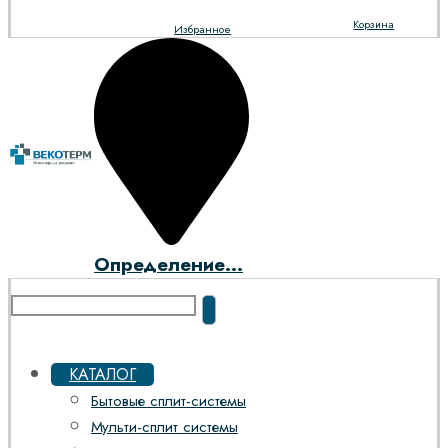
Корзина
Избранное
Определение...
КАТАЛОГ
Бытовые сплит-системы
Мульти-сплит системы