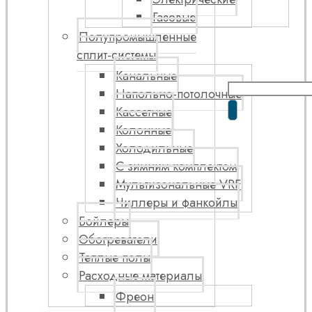
Газовые
Полупромышленные
сплит-системы
Канальные
Напольно-потолочные
Кассетные
Колонные
Холодильные
С зимним комплектом
Мультизональные VRF
Чиллеры и фанкойлы
Бойлеры
Обогреватели
Теплые полы
Расходные материалы
Фреон