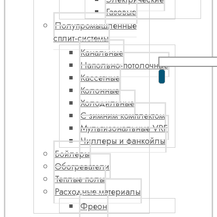
Газовые
Полупромышленные
сплит-системы
Канальные
Напольно-потолочные
Кассетные
Колонные
Холодильные
С зимним комплектом
Мультизональные VRF
Чиллеры и фанкойлы
Бойлеры
Обогреватели
Теплые полы
Расходные материалы
Фреон