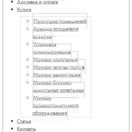
Доставка и оплата
Услуги
Просушка помещений
Аренда осушителя
воздуха
Установка
кондиционеров
Монтаж отопления
Монтаж теплых полов
Монтаж вентиляции
Монтаж блочно-
модульных котельных
Монтаж
промхолодильного
оборудования
Статьи
Контакты