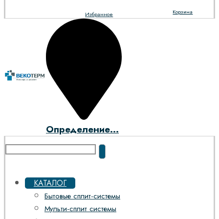
Корзина
Избранное
Определение...
КАТАЛОГ
Бытовые сплит-системы
Мульти-сплит системы