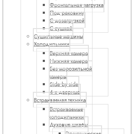
Фронтальная загрузка
Под раковину
С дозагрузкой
С сушкой
Сушильные машины
Холодильники
Верхняя камера
Нижняя камера
Без морозильной
камеры
Side by side
4-х дверные
Встраиваемая техника
Встраиваемые
холодильники
Духовые шкафы
Электрические