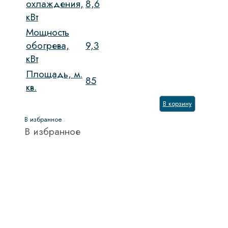
охлаждения,
8,6
кВт
Мощность
обогрева,
9,3
кВт
Площадь, м.
85
кв.
В корзину
В избранное
В избранное