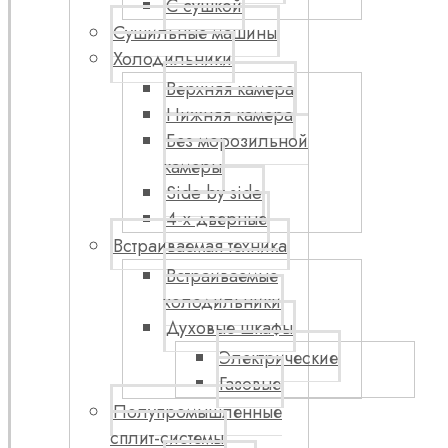
С сушкой
Сушильные машины
Холодильники
Верхняя камера
Нижняя камера
Без морозильной
камеры
Side by side
4-х дверные
Встраиваемая техника
Встраиваемые
холодильники
Духовые шкафы
Электрические
Газовые
Полупромышленные
сплит-системы