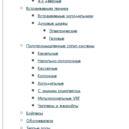
4-х дверные
Встраиваемая техника
Встраиваемые холодильники
Духовые шкафы
Электрические
Газовые
Полупромышленные сплит-системы
Канальные
Напольно-потолочные
Кассетные
Колонные
Холодильные
С зимним комплектом
Мультизональные VRF
Чиллеры и фанкойлы
Бойлеры
Обогреватели
Теплые полы