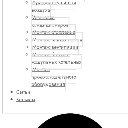
Аренда осушителя
воздуха
Установка
кондиционеров
Монтаж отопления
Монтаж теплых полов
Монтаж вентиляции
Монтаж блочно-
модульных котельных
Монтаж
промхолодильного
оборудования
Статьи
Контакты