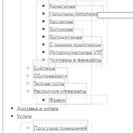
Канальные
Напольно-потолочные
Кассетные
Колонные
Холодильные
С зимним комплектом
Мультизональные VRF
Чиллеры и фанкойлы
Бойлеры
Обогреватели
Теплые полы
Расходные материалы
Фреон
Доставка и оплата
Услуги
Просушка помещений