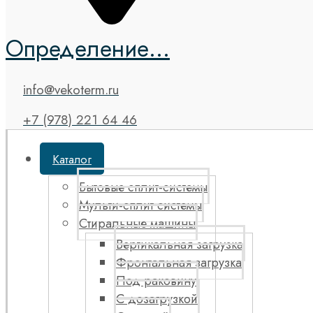
Определение...
info@vekoterm.ru
+7 (978) 221 64 46
Каталог
Бытовые сплит-системы
Мульти-сплит системы
Стиральные машины
Вертикальная загрузка
Фронтальная загрузка
Под раковину
С дозагрузкой