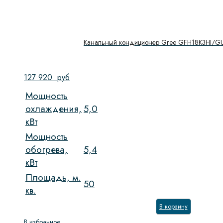
Канальный кондиционер Gree GFH18K3HI/
127 920
руб
Мощность
охлаждения,
5,0
кВт
Мощность
обогрева,
5,4
кВт
Площадь, м.
50
кв.
В корзину
В избранное