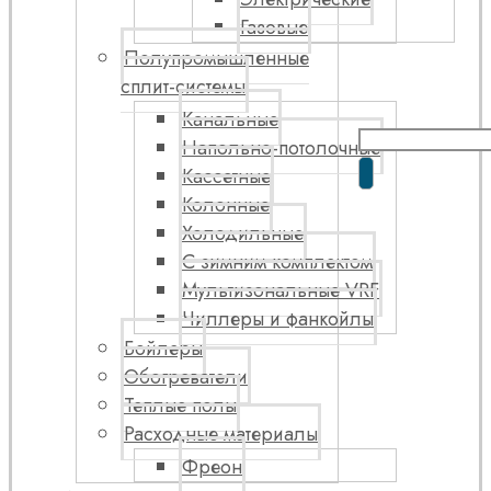
Газовые
Полупромышленные
сплит-системы
Канальные
Напольно-потолочные
Кассетные
Колонные
Холодильные
С зимним комплектом
Мультизональные VRF
Чиллеры и фанкойлы
Бойлеры
Обогреватели
Теплые полы
Расходные материалы
Фреон