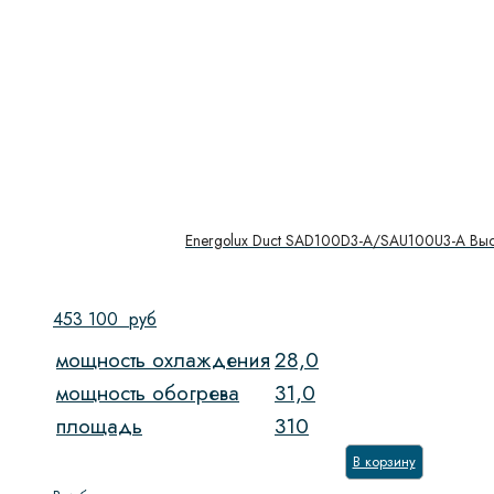
Energolux Duct SAD100D3-A/SAU100U3-A Вы
453 100
руб
мощность охлаждения
28,0
мощность обогрева
31,0
площадь
310
В корзину