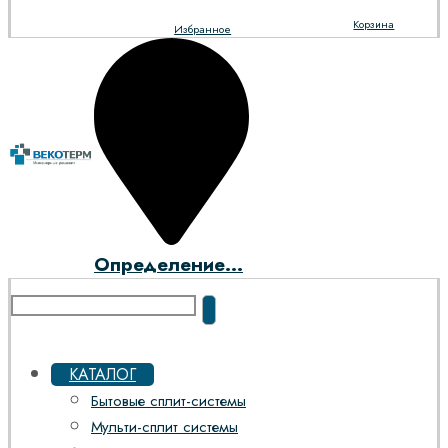
Корзина
Избранное
Определение...
КАТАЛОГ
Бытовые сплит-системы
Мульти-сплит системы