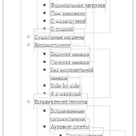
Фронтальная загрузка
Под раковину
С дозагрузкой
С сушкой
Сушильные машины
Холодильники
Верхняя камера
Нижняя камера
Без морозильной
камеры
Side by side
4-х дверные
Встраиваемая техника
Встраиваемые
холодильники
Духовые шкафы
Электрические