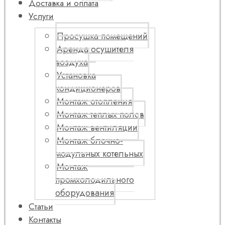
Доставка и оплата
Услуги
Просушка помещений
Аренда осушителя
воздуха
Установка
кондиционеров
Монтаж отопления
Монтаж теплых полов
Монтаж вентиляции
Монтаж блочно-
модульных котельных
Монтаж
промхолодильного
оборудования
Статьи
Контакты