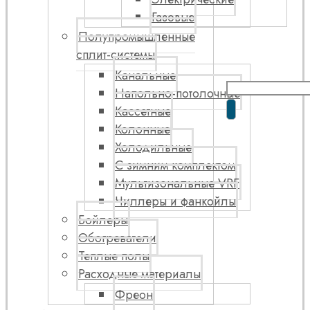
Газовые
Полупромышленные
сплит-системы
Канальные
Напольно-потолочные
Кассетные
Колонные
Холодильные
С зимним комплектом
Мультизональные VRF
Чиллеры и фанкойлы
Бойлеры
Обогреватели
Теплые полы
Расходные материалы
Фреон