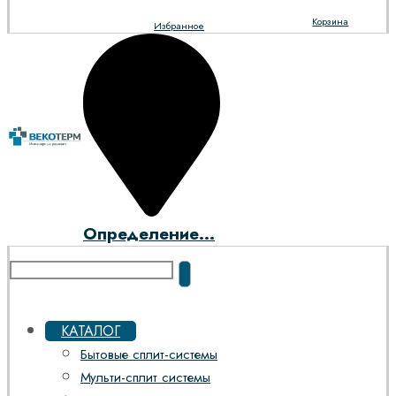
Корзина
Избранное
Определение...
КАТАЛОГ
Бытовые сплит-системы
Мульти-сплит системы