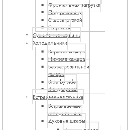
Фронтальная загрузка
Под раковину
С дозагрузкой
С сушкой
Сушильные машины
Холодильники
Верхняя камера
Нижняя камера
Без морозильной
камеры
Side by side
4-х дверные
Встраиваемая техника
Встраиваемые
холодильники
Духовые шкафы
Электрические