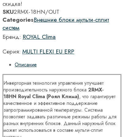
скидка!
SKU
2RMX-18HN/OUT
Categories
Внешние блоки мульти-сплит
систем
Бренд:
ROYAL Clima
Серия:
MULTI FLEXI EU ERP
Описание
Инверторная технология управления улучшает
производительность наружного блока
2
RMX
-
18
HN
Royal
Clima
(Роял Клима)
, что гарантирует
качественное и эффективное поддержание
запрограммированной температуры. Система
позволяет задавать различные режимы работы для
разных внутренних блоков. Данный наружный блок
может использоваться в составе мульти-сплит
системы.