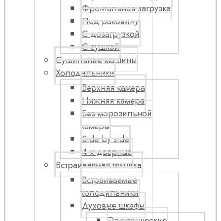
Фронтальная загрузка
Под раковину
С дозагрузкой
С сушкой
Сушильные машины
Холодильники
Верхняя камера
Нижняя камера
Без морозильной
камеры
Side by side
4-х дверные
Встраиваемая техника
Встраиваемые
холодильники
Духовые шкафы
Электрические