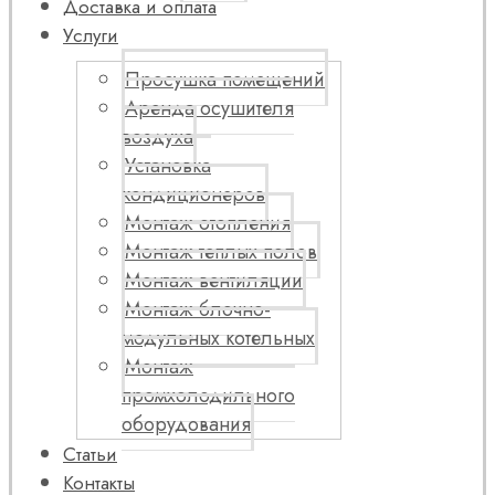
Доставка и оплата
Услуги
Просушка помещений
Аренда осушителя
воздуха
Установка
кондиционеров
Монтаж отопления
Монтаж теплых полов
Монтаж вентиляции
Монтаж блочно-
модульных котельных
Монтаж
промхолодильного
оборудования
Статьи
Контакты