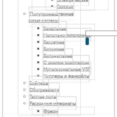
Газовые
Полупромышленные
сплит-системы
Канальные
Напольно-потолочные
Кассетные
Колонные
Холодильные
С зимним комплектом
Мультизональные VRF
Чиллеры и фанкойлы
Бойлеры
Обогреватели
Теплые полы
Расходные материалы
Фреон