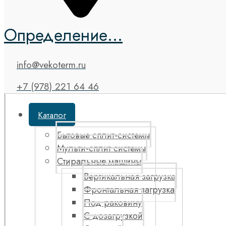
Определение...
info@vekoterm.ru
+7 (978) 221 64 46
Каталог
Бытовые сплит-системы
Мульти-сплит системы
Стиральные машины
Вертикальная загрузка
Фронтальная загрузка
Под раковину
С дозагрузкой