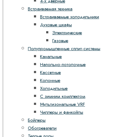
4-х дверные
Встраиваемая техника
Встраиваемые холодильники
Духовые шкафы
Электрические
Газовые
Полупромышленные сплит-системы
Канальные
Напольно-потолочные
Кассетные
Колонные
Холодильные
С зимним комплектом
Мультизональные VRF
Чиллеры и фанкойлы
Бойлеры
Обогреватели
Теплые полы