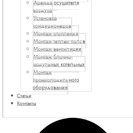
Аренда осушителя
воздуха
Установка
кондиционеров
Монтаж отопления
Монтаж теплых полов
Монтаж вентиляции
Монтаж блочно-
модульных котельных
Монтаж
промхолодильного
оборудования
Статьи
Контакты