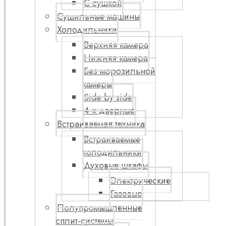
С сушкой
Сушильные машины
Холодильники
Верхняя камера
Нижняя камера
Без морозильной
камеры
Side by side
4-х дверные
Встраиваемая техника
Встраиваемые
холодильники
Духовые шкафы
Электрические
Газовые
Полупромышленные
сплит-системы