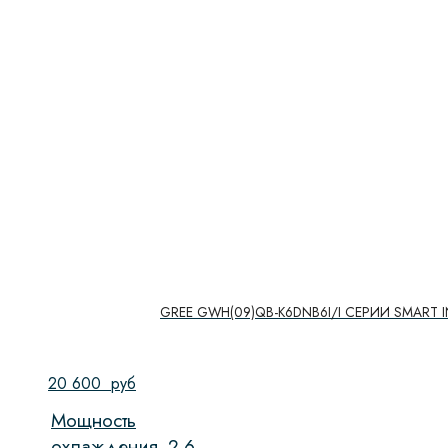
GREE GWH(09)QB-K6DNB6I/I СЕРИИ SMART IN
20 600
руб
Мощность
охлаждения,
2.6