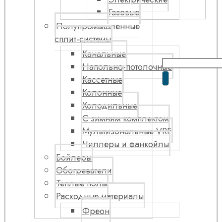
Газовые
Полупромышленные
сплит-системы
Канальные
Напольно-потолочные
Кассетные
Колонные
Холодильные
С зимним комплектом
Мультизональные VRF
Чиллеры и фанкойлы
Бойлеры
Обогреватели
Теплые полы
Расходные материалы
Фреон