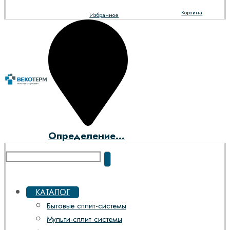
Корзина
Избранное
Определение...
КАТАЛОГ
Бытовые сплит-системы
Мульти-сплит системы