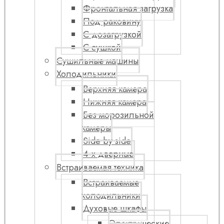
Фронтальная загрузка
Под раковину
С дозагрузкой
С сушкой
Сушильные машины
Холодильники
Верхняя камера
Нижняя камера
Без морозильной
камеры
Side by side
4-х дверные
Встраиваемая техника
Встраиваемые
холодильники
Духовые шкафы
Электрические