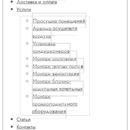
Доставка и оплата
Услуги
Просушка помещений
Аренда осушителя
воздуха
Установка
кондиционеров
Монтаж отопления
Монтаж теплых полов
Монтаж вентиляции
Монтаж блочно-
модульных котельных
Монтаж
промхолодильного
оборудования
Статьи
Контакты