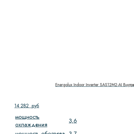
Energolux Indoor Inverter SAS12M2-AI Внут
14 282
руб
мощность
3,6
охлаждения
мощность обогрева
3,7