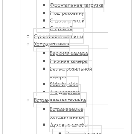
Фронтальная загрузка
Под раковину
С дозагрузкой
С сушкой
Сушильные машины
Холодильники
Верхняя камера
Нижняя камера
Без морозильной
камеры
Side by side
4-х дверные
Встраиваемая техника
Встраиваемые
холодильники
Духовые шкафы
Электрические