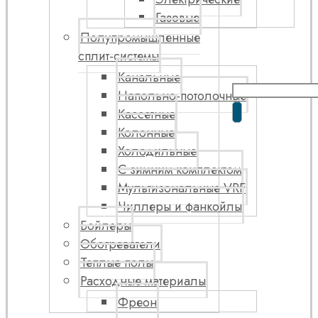
Газовые
Полупромышленные
сплит-системы
Канальные
Напольно-потолочные
Кассетные
Колонные
Холодильные
С зимним комплектом
Мультизональные VRF
Чиллеры и фанкойлы
Бойлеры
Обогреватели
Теплые полы
Расходные материалы
Фреон