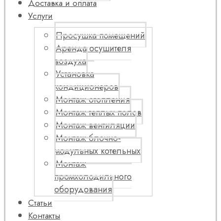
Доставка и оплата
Услуги
Просушка помещений
Аренда осушителя
воздуха
Установка
кондиционеров
Монтаж отопления
Монтаж теплых полов
Монтаж вентиляции
Монтаж блочно-
модульных котельных
Монтаж
промхолодильного
оборудования
Статьи
Контакты