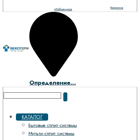
Корзина
Избранное
Определение...
КАТАЛОГ
Бытовые сплит-системы
Мульти-сплит системы