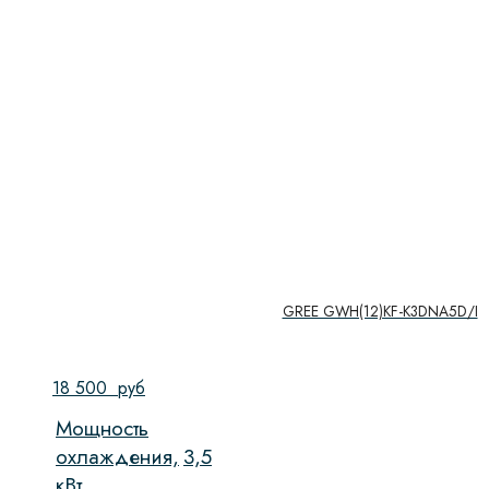
GREE GWH(12)KF-K3DNA5D/I
18 500
руб
Мощность
охлаждения,
3,5
кВт