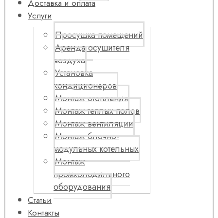
Доставка и оплата
Услуги
Просушка помещений
Аренда осушителя
воздуха
Установка
кондиционеров
Монтаж отопления
Монтаж теплых полов
Монтаж вентиляции
Монтаж блочно-
модульных котельных
Монтаж
промхолодильного
оборудования
Статьи
Контакты