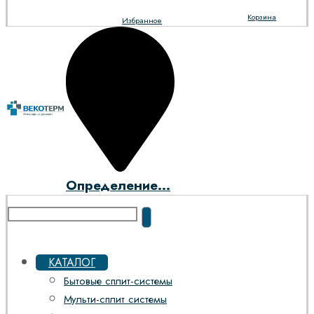
Корзина
Избранное
Определение...
КАТАЛОГ
Бытовые сплит-системы
Мульти-сплит системы