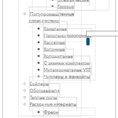
Газовые
Полупромышленные
сплит-системы
Канальные
Напольно-потолочные
Кассетные
Колонные
Холодильные
С зимним комплектом
Мультизональные VRF
Чиллеры и фанкойлы
Бойлеры
Обогреватели
Теплые полы
Расходные материалы
Фреон