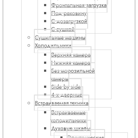
Фронтальная загрузка
Под раковину
С дозагрузкой
С сушкой
Сушильные машины
Холодильники
Верхняя камера
Нижняя камера
Без морозильной
камеры
Side by side
4-х дверные
Встраиваемая техника
Встраиваемые
холодильники
Духовые шкафы
Электрические