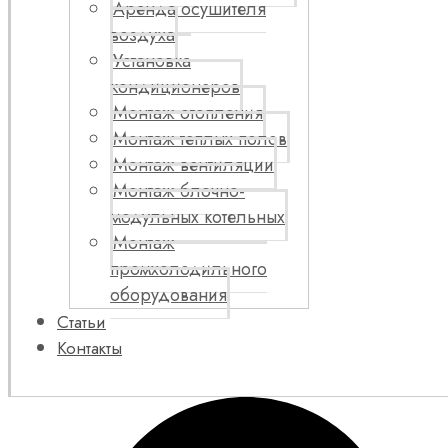
Аренда осушителя
воздуха
Установка
кондиционеров
Монтаж отопления
Монтаж теплых полов
Монтаж вентиляции
Монтаж блочно-
модульных котельных
Монтаж
промхолодильного
оборудования
Статьи
Контакты