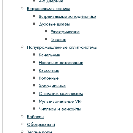
4-х дверные
Встраиваемая техника
Встраиваемые холодильники
Духовые шкафы
Электрические
Газовые
Полупромышленные сплит-системы
Канальные
Напольно-потолочные
Кассетные
Колонные
Холодильные
С зимним комплектом
Мультизональные VRF
Чиллеры и фанкойлы
Бойлеры
Обогреватели
Теплые полы