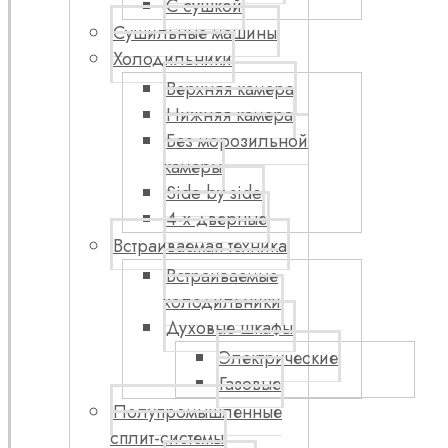
С сушкой
Сушильные машины
Холодильники
Верхняя камера
Нижняя камера
Без морозильной
камеры
Side by side
4-х дверные
Встраиваемая техника
Встраиваемые
холодильники
Духовые шкафы
Электрические
Газовые
Полупромышленные
сплит-системы