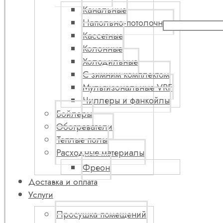
Канальные
Напольно-потолочные
Кассетные
Колонные
Холодильные
С зимним комплектом
Мультизональные VRF
Чиллеры и фанкойлы
Бойлеры
Обогреватели
Теплые полы
Расходные материалы
Фреон
Доставка и оплата
Услуги
Просушка помещений