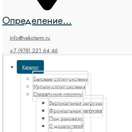
Определение...
info@vekoterm.ru
+7 (978) 221 64 46
Каталог
Бытовые сплит-системы
Мульти-сплит системы
Стиральные машины
Вертикальная загрузка
Фронтальная загрузка
Под раковину
С дозагрузкой