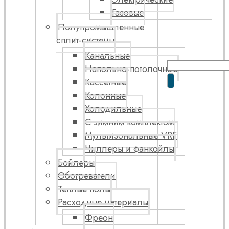
Газовые
Полупромышленные
сплит-системы
Канальные
Напольно-потолочные
Кассетные
Колонные
Холодильные
С зимним комплектом
Мультизональные VRF
Чиллеры и фанкойлы
Бойлеры
Обогреватели
Теплые полы
Расходные материалы
Фреон