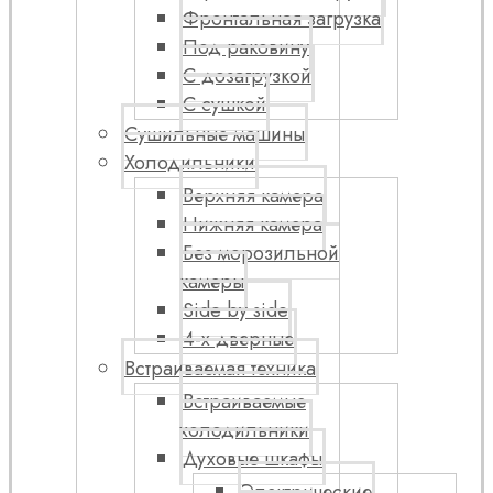
Фронтальная загрузка
Под раковину
С дозагрузкой
С сушкой
Сушильные машины
Холодильники
Верхняя камера
Нижняя камера
Без морозильной
камеры
Side by side
4-х дверные
Встраиваемая техника
Встраиваемые
холодильники
Духовые шкафы
Электрические