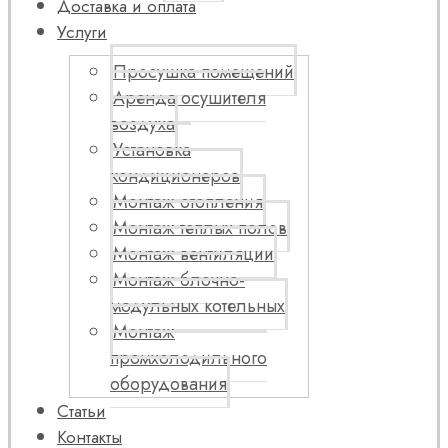
Доставка и оплата
Услуги
Просушка помещений
Аренда осушителя
воздуха
Установка
кондиционеров
Монтаж отопления
Монтаж теплых полов
Монтаж вентиляции
Монтаж блочно-
модульных котельных
Монтаж
промхолодильного
оборудования
Статьи
Контакты