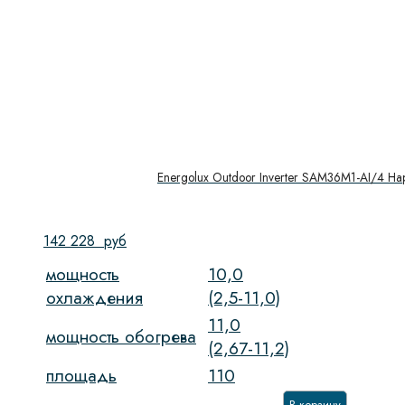
Energolux Outdoor Inverter SAM36M1-AI/4 Н
142 228
руб
мощность
10,0
охлаждения
(2,5-11,0)
11,0
мощность обогрева
(2,67-11,2)
площадь
110
В корзину