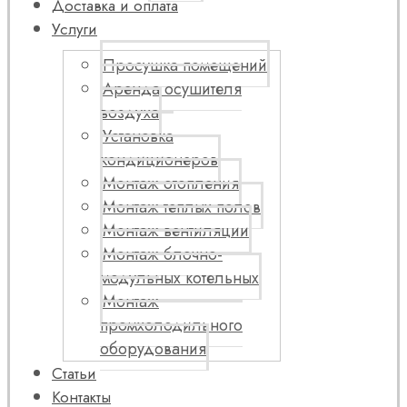
Доставка и оплата
Услуги
Просушка помещений
Аренда осушителя
воздуха
Установка
кондиционеров
Монтаж отопления
Монтаж теплых полов
Монтаж вентиляции
Монтаж блочно-
модульных котельных
Монтаж
промхолодильного
оборудования
Статьи
Контакты