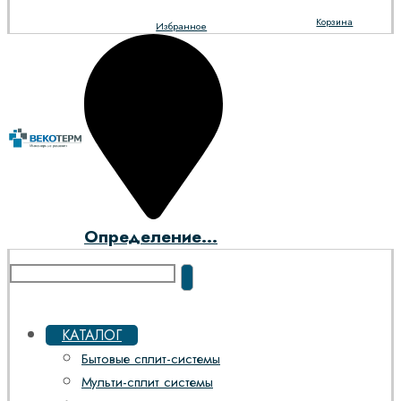
Корзина
Избранное
Определение...
КАТАЛОГ
Бытовые сплит-системы
Мульти-сплит системы