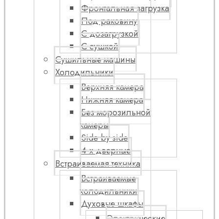
Фронтальная загрузка
Под раковину
С дозагрузкой
С сушкой
Сушильные машины
Холодильники
Верхняя камера
Нижняя камера
Без морозильной
камеры
Side by side
4-х дверные
Встраиваемая техника
Встраиваемые
холодильники
Духовые шкафы
Электрические