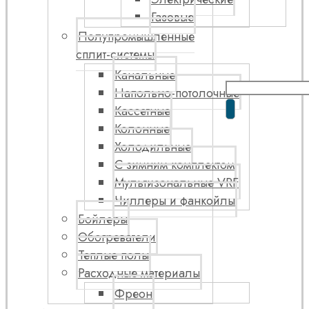
Газовые
Полупромышленные
сплит-системы
Канальные
Напольно-потолочные
Кассетные
Колонные
Холодильные
С зимним комплектом
Мультизональные VRF
Чиллеры и фанкойлы
Бойлеры
Обогреватели
Теплые полы
Расходные материалы
Фреон