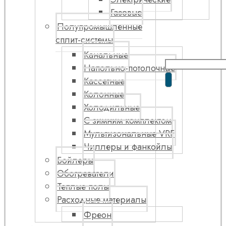
Газовые
Полупромышленные
сплит-системы
Канальные
Напольно-потолочные
Кассетные
Колонные
Холодильные
С зимним комплектом
Мультизональные VRF
Чиллеры и фанкойлы
Бойлеры
Обогреватели
Теплые полы
Расходные материалы
Фреон