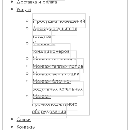
Доставка и оплата
Услуги
Просушка помещений
Аренда осушителя
воздуха
Установка
кондиционеров
Монтаж отопления
Монтаж теплых полов
Монтаж вентиляции
Монтаж блочно-
модульных котельных
Монтаж
промхолодильного
оборудования
Статьи
Контакты