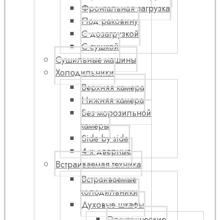
Фронтальная загрузка
Под раковину
С дозагрузкой
С сушкой
Сушильные машины
Холодильники
Верхняя камера
Нижняя камера
Без морозильной
камеры
Side by side
4-х дверные
Встраиваемая техника
Встраиваемые
холодильники
Духовые шкафы
Электрические