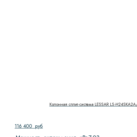
Обработка паром
Очистка духовки
Система NO FROST
Скорость вращения
Тип направляющих
Тип управления
Управление
Колонная сплит-система LESSAR LS-H24SKA2
Показать
116 400
руб