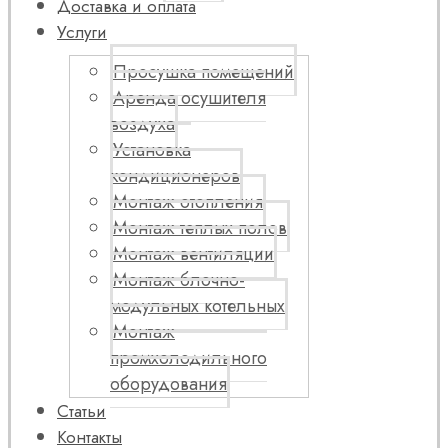
Доставка и оплата
Услуги
Просушка помещений
Аренда осушителя
воздуха
Установка
кондиционеров
Монтаж отопления
Монтаж теплых полов
Монтаж вентиляции
Монтаж блочно-
модульных котельных
Монтаж
промхолодильного
оборудования
Статьи
Контакты