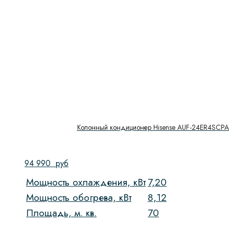
CABINET
(2)
Цвет
Тип/площадь
24 тип - 70 м²
(2)
48 тип - 140 м²
(9)
60 тип - 185 м²
(4)
Колонный кондиционер Hisense AUF-24ER4SCP
Инвертор/не инвертор
Инвертор
(13)
94 990
руб
Не инвертор
(2)
Мощность охлаждения, кВт
7,20
Число компрессоров
Мощность обогрева, кВт
8,12
Площадь, м. кв.
70
Давление