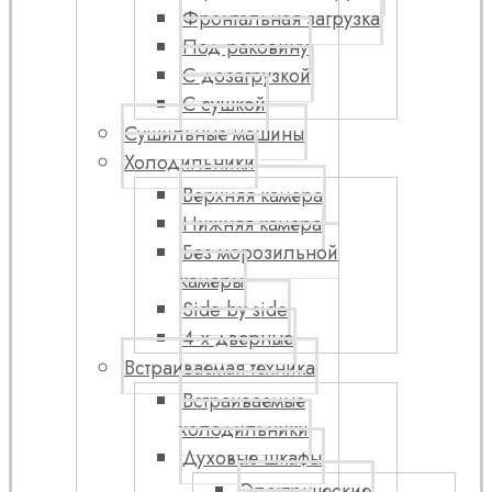
Фронтальная загрузка
Под раковину
С дозагрузкой
С сушкой
Сушильные машины
Холодильники
Верхняя камера
Нижняя камера
Без морозильной
камеры
Side by side
4-х дверные
Встраиваемая техника
Встраиваемые
холодильники
Духовые шкафы
Электрические