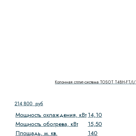
Колонная сплит-система TOSOT Т48H-FT/I
214 800
руб
Мощность охлаждения, кВт
14,10
Мощность обогрева, кВт
15,50
Площадь, м. кв.
140