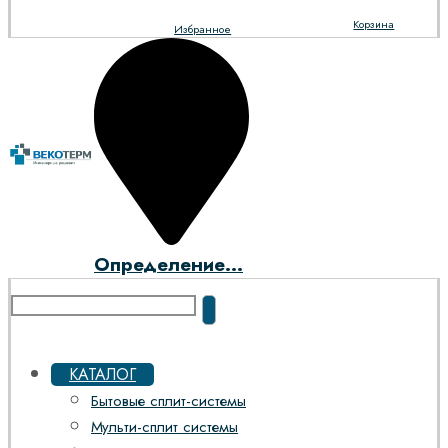
Корзина
Избранное
Определение...
КАТАЛОГ
Бытовые сплит-системы
Мульти-сплит системы