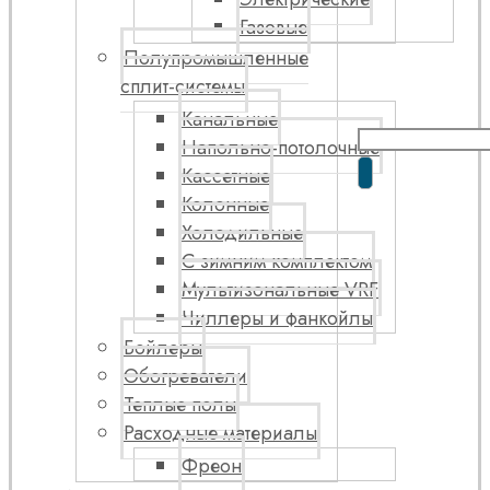
Газовые
Полупромышленные
сплит-системы
Канальные
Напольно-потолочные
Кассетные
Колонные
Холодильные
С зимним комплектом
Мультизональные VRF
Чиллеры и фанкойлы
Бойлеры
Обогреватели
Теплые полы
Расходные материалы
Фреон